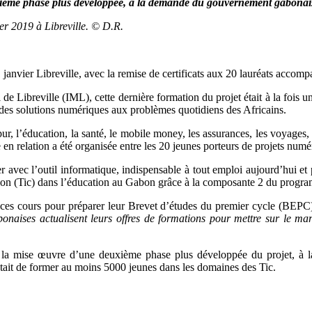
ième phase plus développée, à la demande du gouvernement gabonai
er 2019 à Libreville. © D.R.
nvier Libreville, avec la remise de certificats aux 20 lauréats accompa
l de Libreville (IML), cette dernière formation du projet était à la fo
 des solutions numériques aux problèmes quotidiens des Africains.
, l’éducation, la santé, le mobile money, les assurances, les voyages, le 
 relation a été organisée entre les 20 jeunes porteurs de projets numé
 avec l’outil informatique, indispensable à tout emploi aujourd’hui et 
ion (Tic) dans l’éducation au Gabon grâce à la composante 2 du progr
de ces cours pour préparer leur Brevet d’études du premier cycle (BEPC)
naises actualisent leurs offres de formations pour mettre sur le marc
 sur la mise œuvre d’une deuxième phase plus développée du projet, 
était de former au moins 5000 jeunes dans les domaines des Tic.