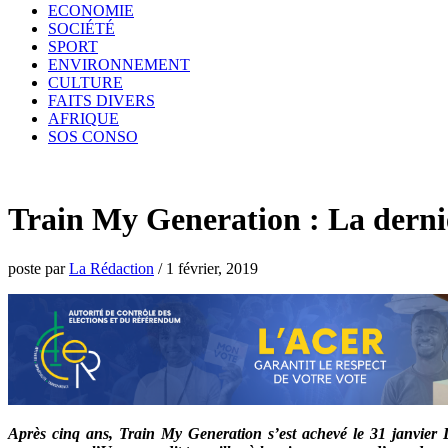
ECONOMIE
SOCIÉTÉ
SPORT
ENVIRONNEMENT
CULTURE
FAITS DIVERS
AFRIQUE
SOS CONSO
Train My Generation : La derni
poste par
La Rédaction
/
1 février, 2019
Après cinq ans, Train My Generation s’est achevé le 31 janvier L