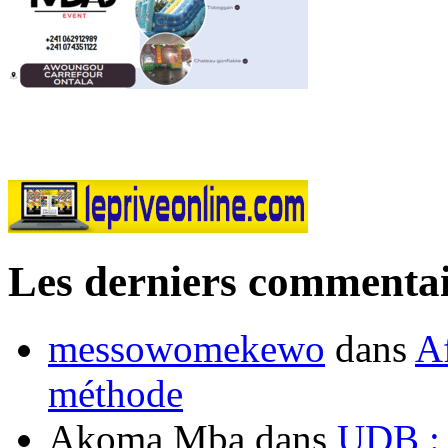
Les derniers commentai
messowomekewo
dans
Af
méthode
Akoma Mba
dans
UDB : u