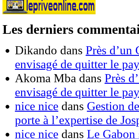
Les derniers commentai
Dikando
dans
Près d’un 
envisagé de quitter le pa
Akoma Mba
dans
Près d
envisagé de quitter le pa
nice nice
dans
Gestion de
porte à l’expertise de Jo
nice nice
dans
Le Gabon s