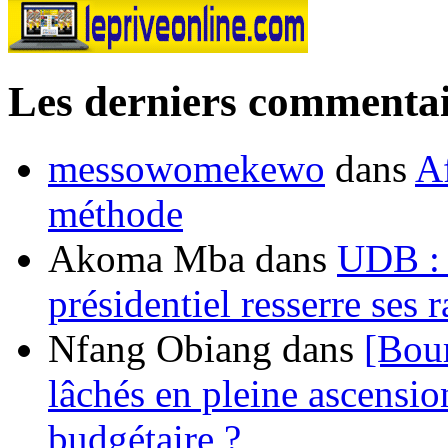
Les derniers commentai
messowomekewo
dans
Af
méthode
Akoma Mba
dans
UDB : u
présidentiel resserre ses
Nfang Obiang
dans
[Bou
lâchés en pleine ascensio
budgétaire ?