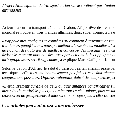
Afrijet l’émancipation du transport aérien sur le continent par l’uni
afrimag.net
Acteur majeur du transport aérien au Gabon, Afrijet rêve de l’émanci
mondial regroupé en trois grandes alliances, deux super-connecteurs 
«J’appelle mes collègues et confrères du continent à travailler ensembl
d’alliances panafricaines nous permettant d’asseoir nos modèles d’expl
de l’action des autorités de tutelle, à concevoir des mécanismes in
diviser le montant nominal des taxes par deux mais les appliquer 
turbopropulseurs serait suffisante»,
a expliqué Marc Gaffajoli, dans u
Selon le patron d’Afrijet, le salut du transport aérien africain passe 
techniques.
«Ce n’est malheureusement pas fait et cela doit change
coopérations possibles. Orgueils nationaux, déficit de compétences, com
«L’établissement durable de deux ou trois alliances panafricaines su
miser (et de perdre) le plus qui domineront ce ciel unique, puis ensui
croisées ou de groupements d’intérêts économiques, mais elles doivent
Ces articles peuvent aussi vous intéresser