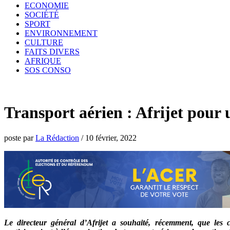
ECONOMIE
SOCIÉTÉ
SPORT
ENVIRONNEMENT
CULTURE
FAITS DIVERS
AFRIQUE
SOS CONSO
Transport aérien : Afrijet pour
poste par
La Rédaction
/
10 février, 2022
Le directeur général d’Afrijet a souhaité, récemment, que les c