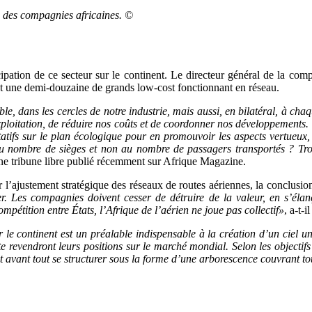
on des compagnies africaines. ©
pation de ce secteur sur le continent. Le directeur général de la compa
et une demi-douzaine de grands low-cost fonctionnant en réseau.
e, dans les cercles de notre industrie, mais aussi, en bilatéral, à chaq
oitation, de réduire nos coûts et de coordonner nos développements. J’i
citatifs sur le plan écologique pour en promouvoir les aspects vertueu
au nombre de sièges et non au nombre de passagers transportés ? Trop
ne tribune libre publié récemment sur Afrique Magazine.
par l’ajustement stratégique des réseaux de routes aériennes, la conclus
r. Les compagnies doivent cesser de détruire de la valeur, en s’élan
pétition entre États, l’Afrique de l’aérien ne joue pas collectif»
, a-t-
r le continent est un préalable indispensable à la création d’un ciel u
te revendront leurs positions sur le marché mondial. Selon les objectifs
 avant tout se structurer sous la forme d’une arborescence couvrant tout