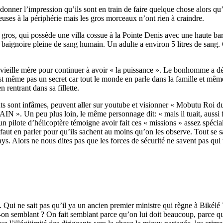
 donner l’impression qu’ils sont en train de faire quelque chose alors qu
euses à la périphérie mais les gros morceaux n’ont rien à craindre.
s gros, qui possède une villa cossue à la Pointe Denis avec une haute ba
 baignoire pleine de sang humain. Un adulte a environ 5 litres de sang
sa vieille mère pour continuer à avoir « la puissance ». Le bonhomme a d
 même pas un secret car tout le monde en parle dans la famille et même 
n rentrant dans sa fillette.
ts sont infâmes, peuvent aller sur youtube et visionner « Mobutu Roi d
 ». Un peu plus loin, le même personnage dit: « mais il tuait, aussi fac
n pilote d’hélicoptère témoigne avoir fait ces « missions » assez spéci
 nous faut en parler pour qu’ils sachent au moins qu’on les observe. To
ays. Alors ne nous dites pas que les forces de sécurité ne savent pas qui 
i ne sait pas qu’il ya un ancien premier ministre qui règne à Bikélé ?
-on semblant ? On fait semblant parce qu’on lui doit beaucoup, parce q