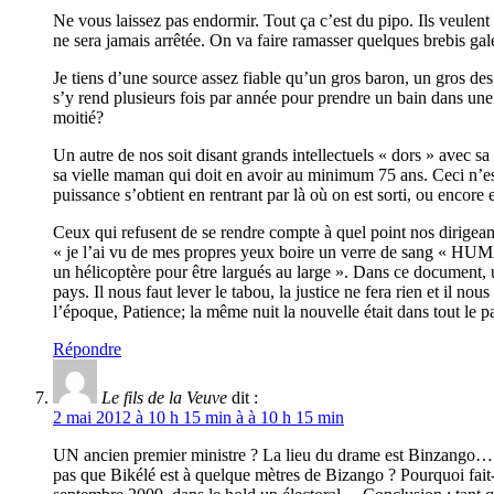
Ne vous laissez pas endormir. Tout ça c’est du pipo. Ils veulent
ne sera jamais arrêtée. On va faire ramasser quelques brebis gal
Je tiens d’une source assez fiable qu’un gros baron, un gros de
s’y rend plusieurs fois par année pour prendre un bain dans une
moitié?
Un autre de nos soit disant grands intellectuels « dors » avec 
sa vielle maman qui doit en avoir au minimum 75 ans. Ceci n’est
puissance s’obtient en rentrant par là où on est sorti, ou encore e
Ceux qui refusent de se rendre compte à quel point nos dirigean
« je l’ai vu de mes propres yeux boire un verre de sang « HUMAIN
un hélicoptère pour être largués au large ». Dans ce document, u
pays. Il nous faut lever le tabou, la justice ne fera rien et il
l’époque, Patience; la même nuit la nouvelle était dans tout le p
Répondre
Le fils de la Veuve
dit :
2 mai 2012 à 10 h 15 min à à 10 h 15 min
UN ancien premier ministre ? La lieu du drame est Binzango…. Qu
pas que Bikélé est à quelque mètres de Bizango ? Pourquoi fait