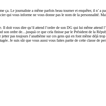
 ça. Le journaliste a même parfois beau tourner et enquêter, il n’ a pas
ier qui vous informe ne vous donne pas le nom de la personnalité. Maiis i
. Il doit vous dire qu’il attend l’ordre de son DG qui lui même attend 
end son ordre de…jusquà ce que cela finisse par le Président de la Répub
Ne jetter pas toujours l’anathème sur ces gens qui en font même déjà tro
tagée. Je suis sûr que vous aussi vous faites partie de cette classe de p