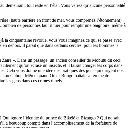
’au demeurant, tout reste en l’état. Vous verrez qu’aucune personnalité
rrière (haute barrière en front de mer, vous comprenez l’étonnement),
. Combien de personnes faut-il tuer pour remplir une baignoire, même à
éjà la cinquantaine révolue, vous vous imaginez ce qui se passe avec
en dehors. Il parait que dans certains cercles, pour les hommes la
u Zaïre ». Dans un passage, un ancien conseiller de Mobutu dit ceci:
ilement qu’on écrase un insecte, et il faisait charger les corps dans
ales. Cela vous donne une idée des pratiques des gens qui dirigent nos
ut se sait au Gabon. Même quand Omar Bongo battait sa femme de
tue les gens dans ces crimes rituels.
 Qui ignore l’identité du prince de Bikélé et Bizango ? Qui ne sait
u’il a beaucoup compté dans l’accomplissement de la forfaiture de