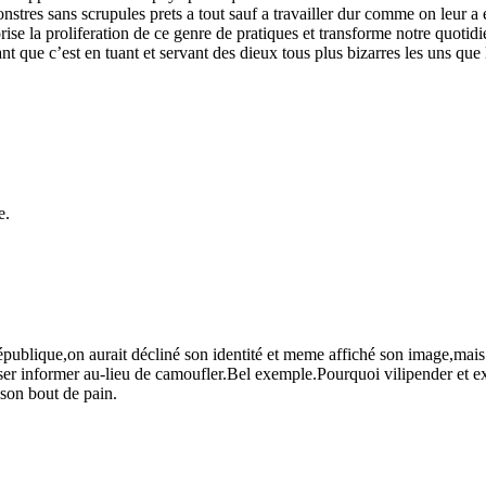
es sans scrupules prets a tout sauf a travailler dur comme on leur a ens
rise la proliferation de ce genre de pratiques et transforme notre quotid
nt que c’est en tuant et servant des dieux tous plus bizarres les uns que 
e.
épublique,on aurait décliné son identité et meme affiché son image,mais 
enser informer au-lieu de camoufler.Bel exemple.Pourquoi vilipender et e
 son bout de pain.