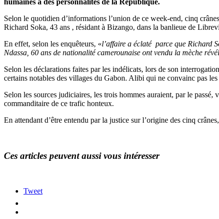
humaines à des personnalités de la République.
Selon le quotidien d’informations l’union de ce week-end, cinq crâne
Richard Soka, 43 ans , résidant à Bizango, dans la banlieue de Librevi
En effet, selon les enquêteurs, «
l’affaire a éclaté parce que Richard 
Ndassa, 60 ans de nationalité camerounaise ont vendu la mèche révél
Selon les déclarations faites par les indélicats, lors de son interroga
certains notables des villages du Gabon. Alibi qui ne convainc pas les
Selon les sources judiciaires, les trois hommes auraient, par le passé, 
commanditaire de ce trafic honteux.
En attendant d’être entendu par la justice sur l’origine des cinq crânes
Ces articles peuvent aussi vous intéresser
Tweet