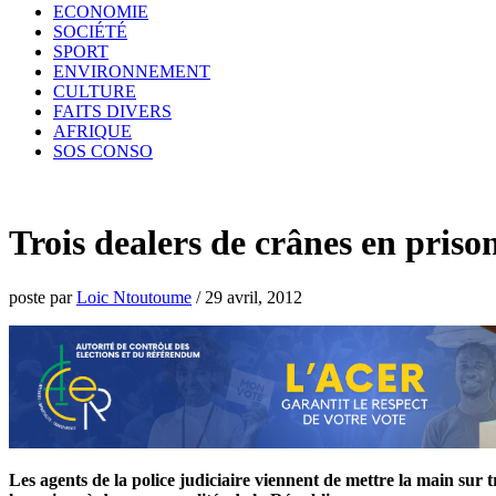
ECONOMIE
SOCIÉTÉ
SPORT
ENVIRONNEMENT
CULTURE
FAITS DIVERS
AFRIQUE
SOS CONSO
Trois dealers de crânes en priso
poste par
Loic Ntoutoume
/
29 avril, 2012
Les agents de la police judiciaire viennent de mettre la main sur t