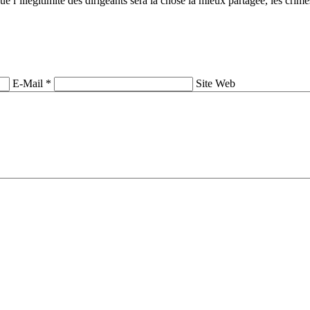
e l’illégitimité des dirigeants sera la chose la mieux partagée, les cri
E-Mail *
Site Web