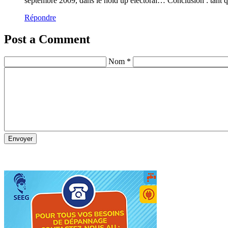
septembre 2009, dans le hold up électoral… Conclusion : tant qu
Répondre
Post a Comment
Nom *