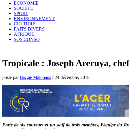
ECONOMIE
SOCIÉTÉ
SPORT
ENVIRONNEMENT
CULTURE
FAITS DIVERS
AFRIQUE
SOS CONSO
Tropicale : Joseph Areruya, chef
poste par
Biggie Malouana
/
24 décembre, 2018
Forte de six coureurs et un staff de trois membres, l’équipe du R