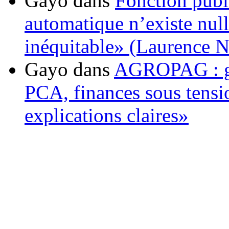
Gayo
dans
Fonction publ
automatique n’existe nulle
inéquitable» (Laurence 
Gayo
dans
AGROPAG : gou
PCA, finances sous tens
explications claires»