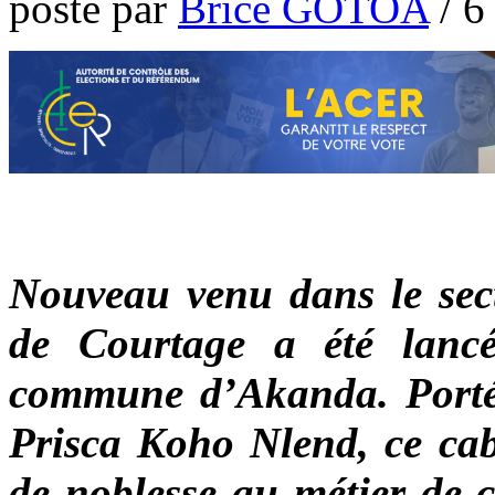
poste par
Brice GOTOA
/
6
Nouveau venu dans le sect
de Courtage a été lanc
commune d’Akanda. Porté p
Prisca Koho Nlend, ce cabi
de noblesse au métier de c