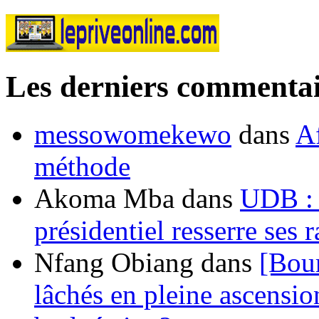
Les derniers commentai
messowomekewo
dans
Af
méthode
Akoma Mba
dans
UDB : u
présidentiel resserre ses
Nfang Obiang
dans
[Bou
lâchés en pleine ascensio