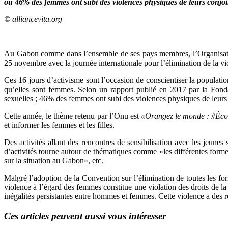
où 46% des femmes ont subi des violences physiques de leurs conjoi
© alliancevita.org
Au Gabon comme dans l’ensemble de ses pays membres, l’Organisation
25 novembre avec la journée internationale pour l’élimination de la v
Ces 16 jours d’activisme sont l’occasion de conscientiser la populat
qu’elles sont femmes. Selon un rapport publié en 2017 par la Fon
sexuelles ; 46% des femmes ont subi des violences physiques de leurs c
Cette année, le thème retenu par l’Onu est
«Orangez le monde : #Éco
et informer les femmes et les filles.
Des activités allant des rencontres de sensibilisation avec les jeunes
d’activités tourne autour de thématiques comme «les différentes formes
sur la situation au Gabon», etc.
Malgré l’adoption de la Convention sur l’élimination de toutes les f
violence à l’égard des femmes constitue une violation des droits de la
inégalités persistantes entre hommes et femmes. Cette violence a des rép
Ces articles peuvent aussi vous intéresser