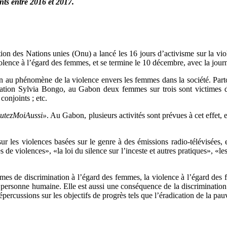
nts entre 2016 et 2017.
 des Nations unies (Onu) a lancé les 16 jours d’activisme sur la vio
iolence à l’égard des femmes, et se termine le 10 décembre, avec la jou
ion au phénomène de la violence envers les femmes dans la société. Par
dation Sylvia Bongo, au Gabon deux femmes sur trois sont victimes d
onjoints ; etc.
utezMoiAussi»
. Au Gabon, plusieurs activités sont prévues à cet effet, 
 sur les violences basées sur le genre à des émissions radio-télévisées
 de violences», «la loi du silence sur l’inceste et autres pratiques», «l
ormes de discrimination à l’égard des femmes, la violence à l’égard des
 personne humaine. Elle est aussi une conséquence de la discrimination à
ercussions sur les objectifs de progrès tels que l’éradication de la pauvr