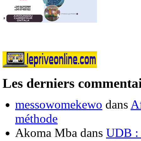
Les derniers commentai
messowomekewo
dans
Af
méthode
Akoma Mba
dans
UDB : u