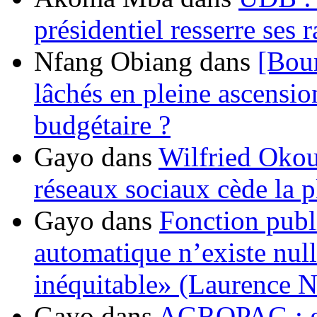
présidentiel resserre ses
Nfang Obiang
dans
[Bou
lâchés en pleine ascensio
budgétaire ?
Gayo
dans
Wilfried Okou
réseaux sociaux cède la pl
Gayo
dans
Fonction publ
automatique n’existe nulle
inéquitable» (Laurence 
Gayo
dans
AGROPAG : gou