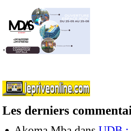
Les derniers commentai
Akoma Mba
dans
UDB : u