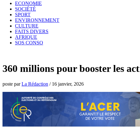
ECONOMIE
SOCIÉTÉ
SPORT
ENVIRONNEMENT
CULTURE
FAITS DIVERS
AFRIQUE
SOS CONSO
360 millions pour booster les a
poste par
La Rédaction
/
16 janvier, 2026