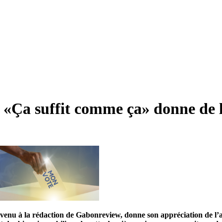
 «Ça suffit comme ça» donne de l
enu à la rédaction de Gabonreview, donne son appréciation de l’af