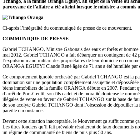
Tchango, à la famille Oranga Egueyi, au sujet de la vente ou achat
paroxysme de l’affaire a été atteint lorsque le ministre a commis un
Ci-après l’intégralité du communiqué de presse de ce mouvement.
COMMUNIQUE DE PRESSE
Gabriel TCHANGO, Ministre Gabonais des eaux et forêts et homme d’a
mai 2012, Gabriel TCHANGO a fait débarquer un contingent de 42 poli
l’expulsion manu militari des propriétaires de leur domicile en co
ORANGA EGUEYI Claude René âgée de 71 ans a été humiliée par des 
Ce comportement ignoble orchestré par Gabriel TCHANGO est la parfait
domination sur une population complètement assujettie et dépossédée 
biens immobiliers de la famille ORANGA débute en 2007. Pendant qu
d’arrêt de Port-Gentil, son fils cadet et de moralité douteuse le nom
illégales de vente en faveur de Gabriel TCHANGO sur la base de fa
de son acolyte Gabriel TCHANGO dont l’obsession de dépouiller la fam
pareille circonstance.
Devant cette situation inacceptable, le Mouvement ça suffit comme ç
Les titres fonciers qu’il fait prévaloir résultèrent de faux documen
un régime de communauté de biens de puis plus 50 ans.