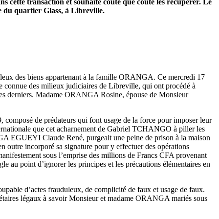
ns cette transaction et souhaite coûte que coûte les récupérer. Le
e du quartier Glass, à Libreville.
duleux des biens appartenant à la famille ORANGA. Ce mercredi 17
onnue des milieux judiciaires de Libreville, qui ont procédé à
chez ces derniers. Madame ORANGA Rosine, épouse de Monsieur
, composé de prédateurs qui font usage de la force pour imposer leur
nternationale que cet acharnement de Gabriel TCHANGO à piller les
NGA EGUEYI Claude René, purgeait une peine de prison à la maison
n outre incorporé sa signature pour y effectuer des opérations
nifestement sous l’emprise des millions de Francs CFA provenant
au point d’ignorer les principes et les précautions élémentaires en
pable d’actes frauduleux, de complicité de faux et usage de faux.
ropriétaires légaux à savoir Monsieur et madame ORANGA mariés sous