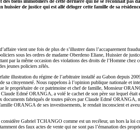
 des biens immobiliers de cette dernière qui ne se reconnait pas da
 huissier de justice qui est allé déloger cette famille de sa résidenc
ffaire vient une fois de plus de s’illustrer dans l’accaparement frau
ciers sous les ordres de madame Oberdeno Eliane, Huissier de justice c
mmettant par la même occasion des violations des droits de l’Homme 
jeunes policiers zélés.
e illustration du régime de l’arbitraire installé au Gabon depuis 2009
de sa citoyenneté. Nous rappelons à l’opinion publique nationale et i
e le propriétaire de ce patrimoine et chef de famille, Monsieur ORA
mé Claude Edmé ORANGA, a volé le cachet de son père sur lequel était e
ux documents fabriqués de toutes pièces par Claude Edmé ORANGA, ma
ille ORANGA de ses investissements, le rendait inconscient et aveugle 
a considère Gabriel TCHANGO comme est un recéleur, un hors la loi cou
ts notamment des faux actes de vente qui ne sont pas l’émanation des p