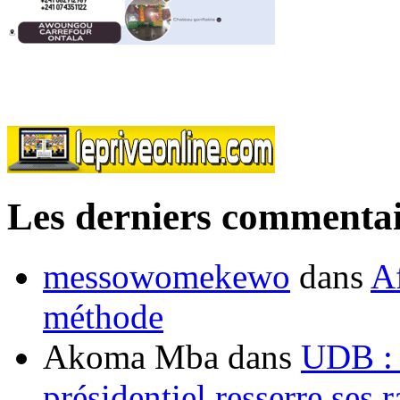
Les derniers commentai
messowomekewo
dans
Af
méthode
Akoma Mba
dans
UDB : u
présidentiel resserre ses