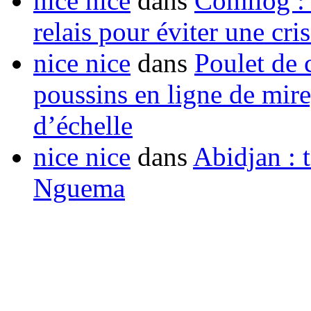
nice nice
dans
Comilog :
relais pour éviter une cr
nice nice
dans
Poulet de c
poussins en ligne de mir
d’échelle
nice nice
dans
Abidjan : t
Nguema