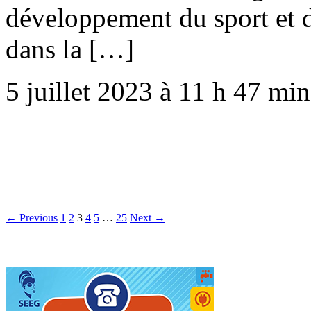
développement du sport et de
dans la […]
5 juillet 2023 à 11 h 47 min
← Previous
1
2
3
4
5
…
25
Next →