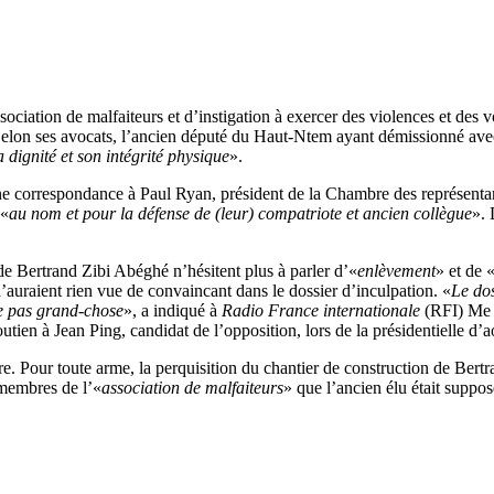
sociation de malfaiteurs et d’instigation à exercer des violences et des v
Selon ses avocats, l’ancien député du Haut-Ntem ayant démissionné avec
 dignité et son intégrité physique
».
e correspondance à Paul Ryan, président de la Chambre des représentan
 «
au nom et pour la défense de (leur) compatriote et ancien collègue
». 
s de Bertrand Zibi Abéghé n’hésitent plus à parler d’«
enlèvement
» et de 
n’auraient rien vue de convaincant dans le dossier d’inculpation. «
Le dos
ve pas grand-chose
», a indiqué à
Radio France internationale
(RFI) Me I
outien à Jean Ping, candidat de l’opposition, lors de la présidentielle d’
ère. Pour toute arme, la perquisition du chantier de construction de Ber
 membres de l’«
association de malfaiteurs
» que l’ancien élu était supposé