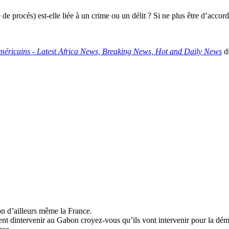
 de procés) est-elle liée à un crime ou un délit ? Si ne plus être d’acc
 américains - Latest Africa News, Breaking News, Hot and Daily News
di
n d’ailleurs même la France.
t dintervenir au Gabon croyez-vous qu’ils vont intervenir pour la démo