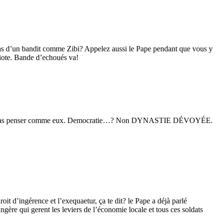
cas d’un bandit comme Zibi? Appelez aussi le Pape pendant que vous y
riote. Bande d’echoués va!
e faut pas penser comme eux. Democratie…? Non DYNASTIE DÉVOYÉE.
droit d’ingérence et l’exequaetur, ça te dit? le Pape a déjà parlé
ngère qui gerent les leviers de l’économie locale et tous ces soldats