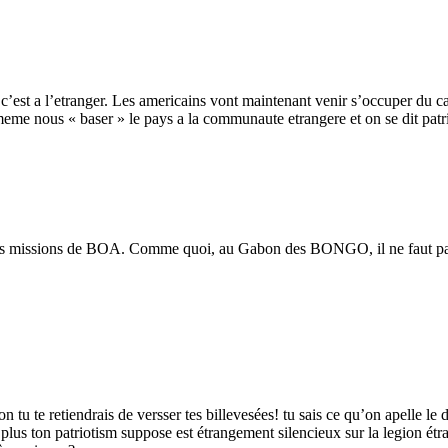
c’est a l’etranger. Les americains vont maintenant venir s’occuper du 
eme nous « baser » le pays a la communaute etrangere et on se dit pat
utait les missions de BOA. Comme quoi, au Gabon des BONGO, il n
on tu te retiendrais de versser tes billevesées! tu sais ce qu’on apelle le 
plus ton patriotism suppose est étrangement silencieux sur la legion étra