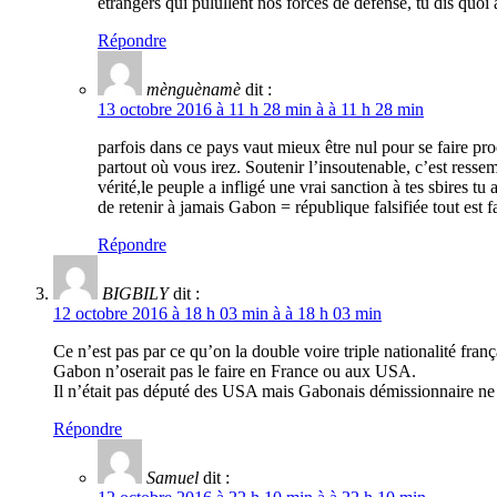
étrangers qui pulullent nos forces de defense, tu dis quoi
Répondre
mènguènamè
dit :
13 octobre 2016 à 11 h 28 min à à 11 h 28 min
parfois dans ce pays vaut mieux être nul pour se faire pro
partout où vous irez. Soutenir l’insoutenable, c’est ressemb
vérité,le peuple a infligé une vrai sanction à tes sbires t
de retenir à jamais Gabon = république falsifiée tout est f
Répondre
BIGBILY
dit :
12 octobre 2016 à 18 h 03 min à à 18 h 03 min
Ce n’est pas par ce qu’on la double voire triple nationalité fra
Gabon n’oserait pas le faire en France ou aux USA.
Il n’était pas député des USA mais Gabonais démissionnaire n
Répondre
Samuel
dit :