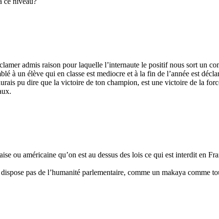
 à ce niveau?
clamer admis raison pour laquelle l’internaute le positif nous sort un c
lé à un élève qui en classe est mediocre et à la fin de l’année est déclar
u aurais pu dire que la victoire de ton champion, est une victoire de la fo
aux.
nçaise ou américaine qu’on est au dessus des lois ce qui est interdit en
e dispose pas de l’humanité parlementaire, comme un makaya comme to