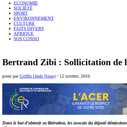
ECONOMIE
SOCIÉTÉ
SPORT
ENVIRONNEMENT
CULTURE
FAITS DIVERS
AFRIQUE
SOS CONSO
Bertrand Zibi : Sollicitation d
poste par
Griffin Ondo Nzuey
/
12 octobre, 2016
Dans le but d’obtenir sa libération, les avocats du député démission