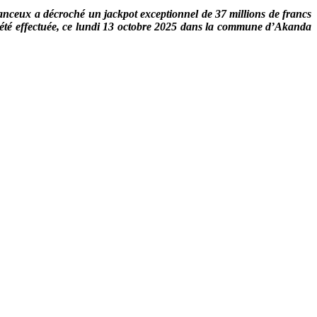
hanceux a décroché un jackpot exceptionnel de
37 millions de francs
a été effectuée, ce lundi 13 octobre 2025 dans la commune d’Akanda