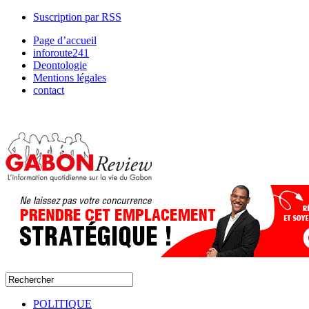
Suscription par RSS
Page d’accueil
inforoute241
Deontologie
Mentions légales
contact
POLITIQUE