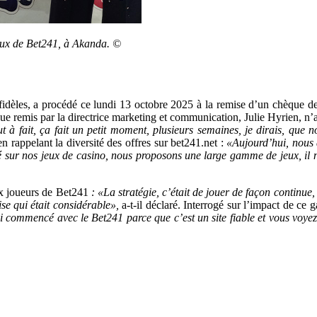
aux de Bet241, à Akanda. ©
 fidèles, a procédé ce lundi 13 octobre 2025 à la remise d’un chèque d
hèque remis par la directrice marketing et communication, Julie Hyrien, 
ut à fait, ça fait un petit moment, plusieurs semaines, je dirais, q
n rappelant la diversité des offres sur bet241.net :
«Aujourd’hui, nous 
ué sur nos jeux de casino, nous proposons une large gamme de jeux, il 
aux joueurs de Bet241
: «La stratégie, c’était de jouer de façon continue,
ise qui était considérable»,
a-t-il déclaré. Interrogé sur l’impact de ce g
i commencé avec le Bet241 parce que c’est un site fiable et vous voyez 