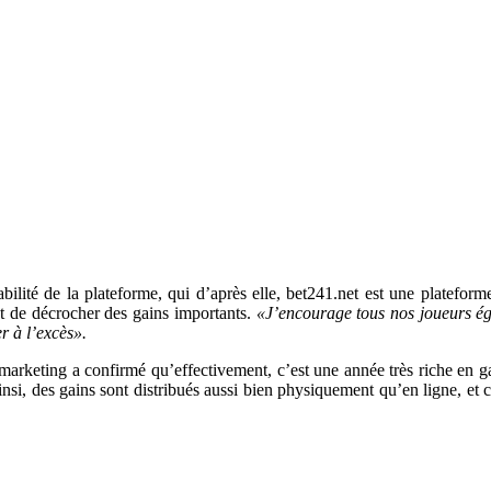
iabilité de la plateforme, qui d’après elle, bet241.net est une platefo
et de décrocher des gains importants.
«J’encourage tous nos joueurs ég
er à l’excès».
arketing a confirmé qu’effectivement, c’est une année très riche en ga
nsi, des gains sont distribués aussi bien physiquement qu’en ligne, et c