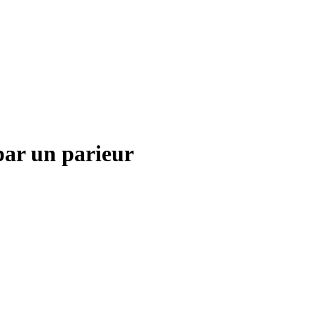
par un parieur