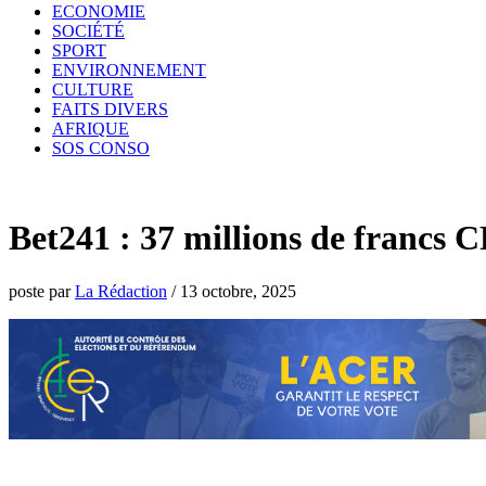
ECONOMIE
SOCIÉTÉ
SPORT
ENVIRONNEMENT
CULTURE
FAITS DIVERS
AFRIQUE
SOS CONSO
Bet241 : 37 millions de francs 
poste par
La Rédaction
/
13 octobre, 2025