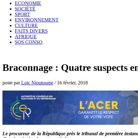
ECONOMIE
SOCIÉTÉ
SPORT
ENVIRONNEMENT
CULTURE
FAITS DIVERS
AFRIQUE
SOS CONSO
Braconnage : Quatre suspects e
poste par
Loic Ntoutoume
/
16 février, 2018
Le procureur de la République près le tribunal de première insta