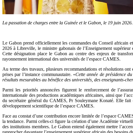
La passation de charges entre la Guinée et le Gabon, le 19 juin 2026
Le Gabon prend officiellement les commandes du Conseil africain et
2026 à Libreville, le ministre gabonais de l’Enseignement supérieur 
Cette désignation place le Gabon au centre des enjeux de transform
rayonnement international des universités de l’espace CAMES.
Au terme des travaux, plusieurs recommandations et résolutions ont ét
prises par l’instance communautaire. «
Cette année de présidence du 
résultats mesurables au bénéfice des universités, des enseignants-che
Parmi les priorités annoncées figurent le renforcement de l’assuran
internationale des productions académiques africaines, ainsi que l’acc
du secrétaire général du CAMES, Pr Souleymane Konaté. Elle fait éga
développement scientifique de l’espace CAMES.
Face au constat d’une contribution encore limitée de l’espace CAMES à
la tendance. Parmi celles-ci figure la création d’une Académie virtu
des institutions membres. Le Gabon entend également mettre l’accent s
rapprocher davantage l’enseignement supérieur africain des besoins 