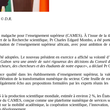
. © D.R.
 malgache pour l’enseignement supérieur (CAMES). À l’issue de la 43e
et de la Recherche scientifique, Pr Charles Edgard Mombo, a été porté
ation de l’enseignement supérieur africain, avec pour ambition de ren
é adoptées. Le nouveau président en exercice a affiché sa volonté d’ins
Gabon sera une année de suivi rigoureux des décisions du Conseil de
rcheurs, des chercheurs et des étudiants de notre espace
», a déclaré P
ce qualité dans les établissements d’enseignement supérieur, la valori
élération de la transformation numérique du secteur. Cette feuille de rou
lement écho aux propositions formulées par les experts réunis les 15
 la production scientifique mondiale, estimée à environ 2 %, les États
elle du CAMES, conçue comme une plateforme numérique de services scie
ur la mobilité académique, la coopération scientifique, l’innovation, l’
du développement.