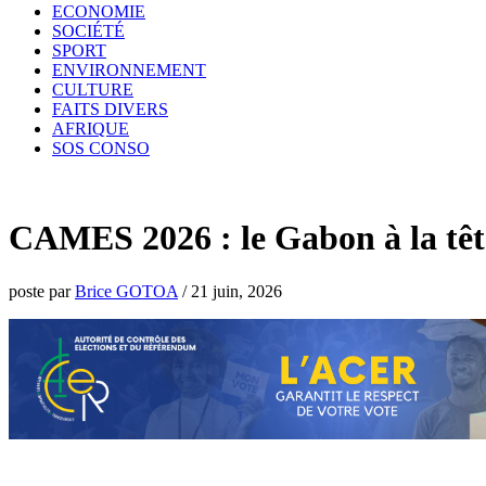
ECONOMIE
SOCIÉTÉ
SPORT
ENVIRONNEMENT
CULTURE
FAITS DIVERS
AFRIQUE
SOS CONSO
CAMES 2026 : le Gabon à la tête
poste par
Brice GOTOA
/
21 juin, 2026