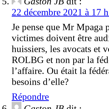
Gaston JB
dit :
22 décembre 2021 à 17 h
Je pense que Mr Mpaga 
victimes doivent être audi
huissiers, les avocats et
ROLBG et non par la fédér
l’affaire. Ou était la fédé
besoins d’elle?
Répondre
Gaston JB
dit :