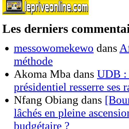
Les derniers commentai
messowomekewo
dans
Af
méthode
Akoma Mba
dans
UDB : u
présidentiel resserre ses
Nfang Obiang
dans
[Bou
lâchés en pleine ascensio
budgétaire ?