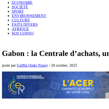
ECONOMIE
SOCIÉTÉ
SPORT
ENVIRONNEMENT
CULTURE
FAITS DIVERS
AFRIQUE
SOS CONSO
Gabon : la Centrale d’achats, un
poste par
Griffin Ondo Nzuey
/
20 octobre, 2025