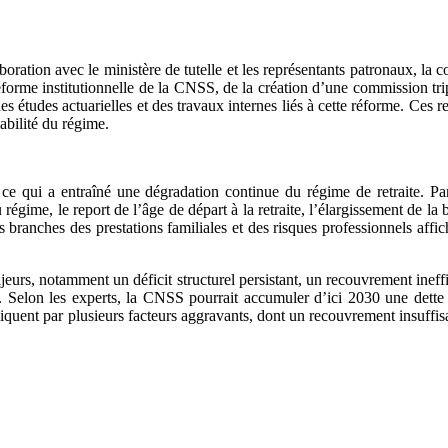
oration avec le ministère de tutelle et les représentants patronaux, la 
me institutionnelle de la CNSS, de la création d’une commission tripartit
des études actuarielles et des travaux internes liés à cette réforme. C
abilité du régime.
e qui a entraîné une dégradation continue du régime de retraite. P
régime, le report de l’âge de départ à la retraite, l’élargissement de la b
 branches des prestations familiales et des risques professionnels affic
jeurs, notamment un déficit structurel persistant, un recouvrement ine
t. Selon les experts, la CNSS pourrait accumuler d’ici 2030 une dett
iquent par plusieurs facteurs aggravants, dont un recouvrement insuffisan