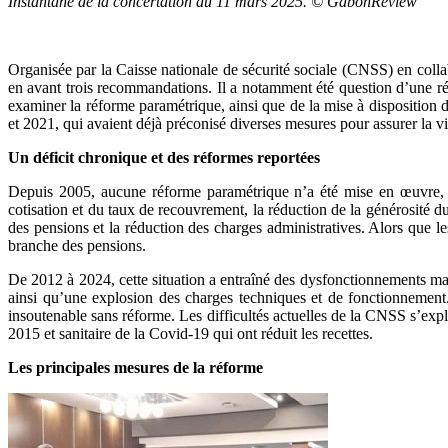
Instantané de la concertation du 11 mars 2025. © GabonReview
Organisée par la Caisse nationale de sécurité sociale (CNSS) en collab
en avant trois recommandations. Il a notamment été question d’une réfor
examiner la réforme paramétrique, ainsi que de la mise à disposition 
et 2021, qui avaient déjà préconisé diverses mesures pour assurer la vi
Un déficit chronique et des réformes reportées
Depuis 2005, aucune réforme paramétrique n’a été mise en œuvre, c
cotisation et du taux de recouvrement, la réduction de la générosité du 
des pensions et la réduction des charges administratives. Alors que les
branche des pensions.
De 2012 à 2024, cette situation a entraîné des dysfonctionnements ma
ainsi qu’une explosion des charges techniques et de fonctionnemen
insoutenable sans réforme. Les difficultés actuelles de la CNSS s’expl
2015 et sanitaire de la Covid-19 qui ont réduit les recettes.
Les principales mesures de la réforme