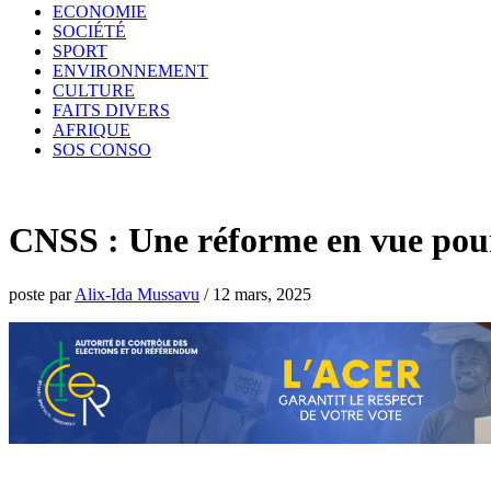
ECONOMIE
SOCIÉTÉ
SPORT
ENVIRONNEMENT
CULTURE
FAITS DIVERS
AFRIQUE
SOS CONSO
CNSS : Une réforme en vue pour 
poste par
Alix-Ida Mussavu
/
12 mars, 2025