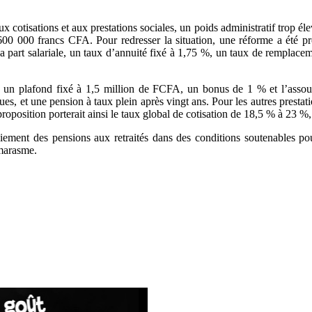
x cotisations et aux prestations sociales, un poids administratif trop éle
à 600 000 francs CFA. Pour redresser la situation, une réforme a été 
la part salariale, un taux d’annuité fixé à 1,75 %, un taux de remplace
ion, un plafond fixé à 1,5 million de FCFA, un bonus de 1 % et l’assou
es, et une pension à taux plein après vingt ans. Pour les autres prestat
proposition porterait ainsi le taux global de cotisation de 18,5 % à 23 %,
iement des pensions aux retraités dans des conditions soutenables pou
 marasme.