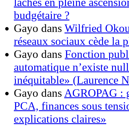
lâchés en pleine ascensio
budgétaire ?
Gayo
dans
Wilfried Okou
réseaux sociaux cède la pl
Gayo
dans
Fonction publ
automatique n’existe nulle
inéquitable» (Laurence 
Gayo
dans
AGROPAG : gou
PCA, finances sous tens
explications claires»