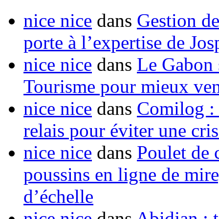
nice nice
dans
Gestion de
porte à l’expertise de Jo
nice nice
dans
Le Gabon s
Tourisme pour mieux vend
nice nice
dans
Comilog :
relais pour éviter une cr
nice nice
dans
Poulet de c
poussins en ligne de mir
d’échelle
nice nice
dans
Abidjan : t