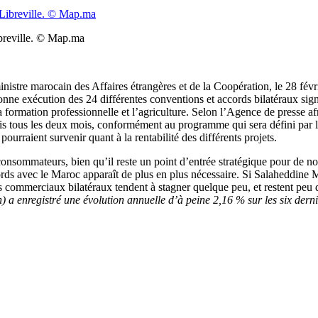
ibreville. © Map.ma
nistre marocain des Affaires étrangères et de la Coopération, le 28 févri
bonne exécution des 24 différentes conventions et accords bilatéraux s
a formation professionnelle et l’agriculture. Selon l’Agence de presse a
is tous les deux mois, conformément au programme qui sera défini par le
urraient survenir quant à la rentabilité des différents projets.
onsommateurs, bien qu’il reste un point d’entrée stratégique pour de nom
ords avec le Maroc apparaît de plus en plus nécessaire. Si Salaheddine
es commerciaux bilatéraux tendent à stagner quelque peu, et restent peu d
 a enregistré une évolution annuelle d’à peine 2,16 % sur les six dern