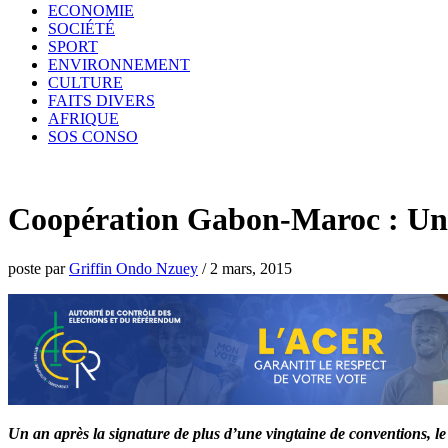
ECONOMIE
SOCIÉTÉ
SPORT
ENVIRONNEMENT
CULTURE
FAITS DIVERS
AFRIQUE
SOS CONSO
Coopération Gabon-Maroc : Une 
poste par
Griffin Ondo Nzuey
/
2 mars, 2015
Un an après la signature de plus d’une vingtaine de conventions, 