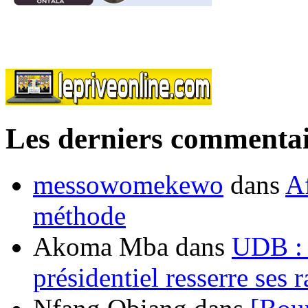
Les derniers commentai
messowomekewo
dans
Af
méthode
Akoma Mba
dans
UDB : u
présidentiel resserre ses