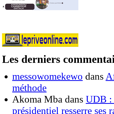
Les derniers commentai
messowomekewo
dans
Af
méthode
Akoma Mba
dans
UDB : u
présidentiel resserre ses