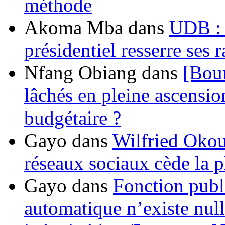
méthode
Akoma Mba
dans
UDB : u
présidentiel resserre ses
Nfang Obiang
dans
[Bou
lâchés en pleine ascensio
budgétaire ?
Gayo
dans
Wilfried Okou
réseaux sociaux cède la pl
Gayo
dans
Fonction publ
automatique n’existe nulle