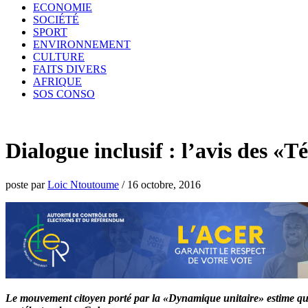
ECONOMIE
SOCIÉTÉ
SPORT
ENVIRONNEMENT
CULTURE
FAITS DIVERS
AFRIQUE
SOS CONSO
Dialogue inclusif : l’avis des «T
poste par
Loic Ntoutoume
/
16 octobre, 2016
Le mouvement citoyen porté par la «Dynamique unitaire» estime que l