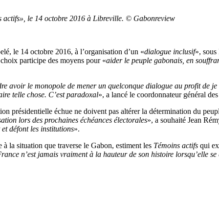
ctifs», le 14 octobre 2016 à Libreville. © Gabonreview
lé, le 14 octobre 2016, à l’organisation d’un «
dialogue inclusif
», sous
 choix participe des moyens pour «
aider le peuple gabonais, en souffran
ndre avoir le monopole de mener un quelconque dialogue au profit de je 
ire telle chose. C’est paradoxal
», a lancé le coordonnateur général de
tion présidentielle échue ne doivent pas altérer la détermination du peupl
isation lors des prochaines échéances électorales
», a souhaité Jean Rém
t défont les institutions
».
 à la situation que traverse le Gabon, estiment les
Témoins actifs
qui ex
rance n’est jamais vraiment à la hauteur de son histoire lorsqu’elle se d