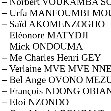
– Norbert VOUKAMBA 
– Urfa MANFOUMBI MO
– Saïd AKOMENZOGHO
– Eléonore MATYDJI
– Mick ONDOUMA
– Me Charles Henri GEY
– Verlaine MVE MVE NN
– Bel Ange OVONO MEZ
– François NDONG OBIA
– Eloi NZONDO