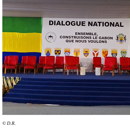
© D.R.