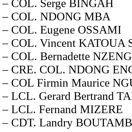
– COL. Serge BINGAH
– COL. NDONG MBA
– COL. Eugene OSSAMI
– COL. Vincent KATOU
– COL. Bernadette NZE
– CRE. COL. NDONG EN
– COL Firmin Maurice 
– LCL. Gerard Bertrand 
– LCL. Fernand MIZERE
– CDT. Landry BOUTAM