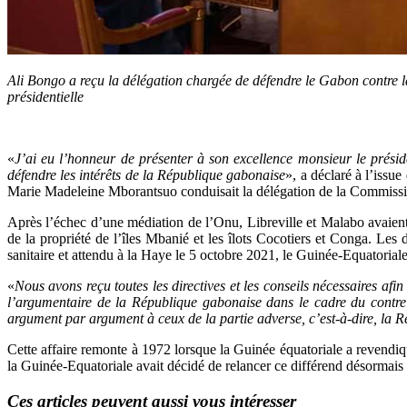
Ali Bongo a reçu la délégation chargée de défendre le Gabon contre
présidentielle
«
J’ai eu l’honneur de présenter à son excellence monsieur le présid
défendre les intérêts de la République gabonaise
», a déclaré à l’issu
Marie Madeleine Mborantsuo conduisait la délégation de la Commission
Après l’échec d’une médiation de l’Onu, Libreville et Malabo avaient 
de la propriété de l’îles Mbanié et les îlots Cocotiers et Conga. Les
sanitaire et attendu à la Haye le 5 octobre 2021, le Guinée-Equatoria
«
Nous avons reçu toutes les directives et les conseils nécessaires afi
l’argumentaire de la République gabonaise dans le cadre du contr
argument par argument à ceux de la partie adverse, c’est-à-dire, la 
Cette affaire remonte à 1972 lorsque la Guinée équatoriale a revendiqué
la Guinée-Equatoriale avait décidé de relancer ce différend désormais s
Ces articles peuvent aussi vous intéresser