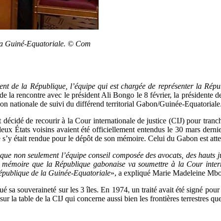
 la Guiné-Equatoriale. © Com
ent de la République, l’équipe qui est chargée de représenter la Répu
e de la rencontre avec le président Ali Bongo le 8 février, la présidente
 nationale de suivi du différend territorial Gabon/Guinée-Equatoriale
décidé de recourir à la Cour internationale de justice (CIJ) pour tranch
 deux États voisins avaient été officiellement entendus le 30 mars derni
le s’y était rendue pour le dépôt de son mémoire. Celui du Gabon est att
n que non seulement l’équipe conseil composée des avocats, des hauts jur
e mémoire que la République gabonaise va soumettre à la Cour intern
République de la Guinée-Equatoriale
», a expliqué Marie Madeleine Mbo
 sa souveraineté sur les 3 îles. En 1974, un traité avait été signé pour 
ur la table de la CIJ qui concerne aussi bien les frontières terrestres qu