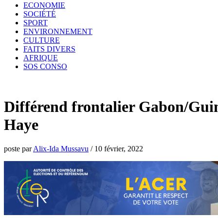
ECONOMIE
SOCIÉTÉ
SPORT
ENVIRONNEMENT
CULTURE
FAITS DIVERS
AFRIQUE
SOS CONSO
Différend frontalier Gabon/Gui
Haye
poste par
Alix-Ida Mussavu
/
10 février, 2022