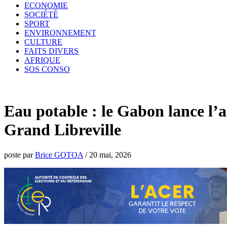
ECONOMIE
SOCIÉTÉ
SPORT
ENVIRONNEMENT
CULTURE
FAITS DIVERS
AFRIQUE
SOS CONSO
Eau potable : le Gabon lance l’
Grand Libreville
poste par
Brice GOTOA
/
20 mai, 2026