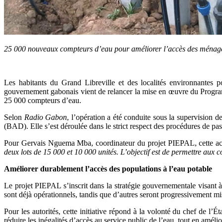
25 000 nouveaux compteurs d’eau pour améliorer l’accès des ménage
Les habitants du Grand Libreville et des localités environnantes po
gouvernement gabonais vient de relancer la mise en œuvre du Programm
25 000 compteurs d’eau.
Selon
Radio Gabon
, l’opération a été conduite sous la supervision
(BAD). Elle s’est déroulée dans le strict respect des procédures de pas
Pour Gervais Nguema Mba, coordinateur du projet PIEPAL, cette acqui
deux lots de 15 000 et 10 000 unités. L’objectif est de permettre aux
Améliorer durablement l’accès des populations à l’eau potable
Le projet PIEPAL s’inscrit dans la stratégie gouvernementale visant à
sont déjà opérationnels, tandis que d’autres seront progressivement m
Pour les autorités, cette initiative répond à la volonté du chef de l’
réduire les inégalités d’accès au service public de l’eau, tout en améli