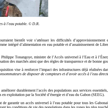
s à l’eau potable. © D.R.
urraient bientôt voir s’atténuer les difficultés d’approvisionnement
e intégré d’alimentation en eau potable et d’assainissement de Librevil
 de Philippe Tonangoye, ministre de l’Accès universel à l’Eau et à l’Én
sation des marchés ainsi que des règles de transparence et de bonne gouv
sition vise à renforcer l’impact des infrastructures déjà réalisées d
 consommateurs de disposer de compteurs et d’avoir accès à l’eau direc
 améliorer durablement l’accès des populations aux services essentiels
is en exploitation par la Société d’énergie et d’eau du Gabon (SEEG).
État de garantir un accès universel à l’eau potable pour tous les Gabona
orant les conditions de vie des populations dans les zones les plus touché