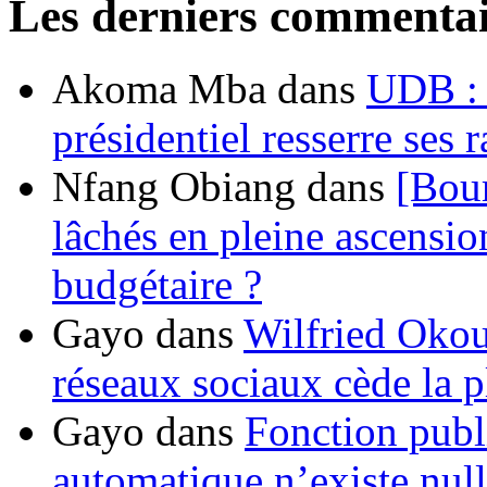
Les derniers commentai
Akoma Mba
dans
UDB : u
présidentiel resserre ses
Nfang Obiang
dans
[Bou
lâchés en pleine ascensio
budgétaire ?
Gayo
dans
Wilfried Okou
réseaux sociaux cède la pl
Gayo
dans
Fonction publ
automatique n’existe nulle