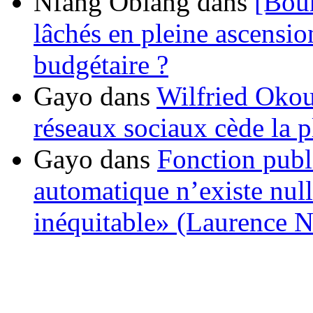
Nfang Obiang
dans
[Bou
lâchés en pleine ascensio
budgétaire ?
Gayo
dans
Wilfried Okou
réseaux sociaux cède la pl
Gayo
dans
Fonction publ
automatique n’existe nulle
inéquitable» (Laurence 