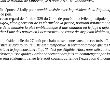
nt le tribunal de Libreville, le 8 août 2016. © Gabonreview
 Mba épouse Akolly pour «
amitié avérée avec le président de la Républiq
 ce jour.
 au regard de l’article 329 du Code de procédure civile, qui stipule q
 juge»,
témoigneraient de la fébrilité de la justice, pourtant rendue au
de la manière la plus emblématique d’une situation où le juge a déjà pri
 chez l’une des parties en l’occurrence une cause de suspicion légitime
»
ion présidentielle du 27 août prochain ne se tienne sans que ces trois af
stice se fera toujours. Elle est intemporelle. Il serait dommage que les 
éélu et le juge constaterait qu’il n’est pas éligible. Alors nous détruiron
ohérence puisse guider l’ordonnancement des faits en commençant par la
 sera également traitée le 9 août courant du fait de l’exception d’incon