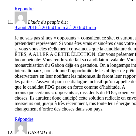
Répondre
L'aide du peuple
dit :
9 août 2016 à 20 h 41 min à à 20 h 41 min
Je ne sais pas si nos « opposants » consultent ce site, et surtout
prétendent représenter. Si vous êtes vrais et sincères dans votre
si vous vous êtes réellement convaincus que la candidature
ÊTES, A ALLER A CETTE ÉLECTION. Car vous présenter face à lu
incompétente; Vous rendrez de fait sa candidature valable; Vous
monarchisation du Gabon déjà en gestation. On a longtemps inter
internationaux, nous donne l’opportunité de les obliger de prêter
observateurs en leur notifiant les raisons,et ils feront leur ra
les parties s’asseyent pour ce dialogue inclusif qu’on appelle de
que le candidat PDG passe en force comme d’habitude. A
moins que certains « opposants », dissidents du PDG, soient venus
choses. Ils auraient donc anticipé cette solution radicale en env
messieurs ont, jusqu’à très récemment, mis toute leur énergie pou
changement d’ordre des choses dans son pays.
Répondre
OSSAMI
dit :