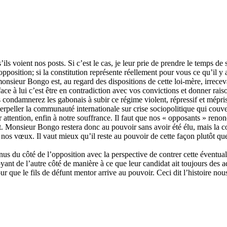
 s’ils voient nos posts. Si c’est le cas, je leur prie de prendre le temps 
 opposition; si la constitution représente réellement pour vous ce qu’il y
 de monsieur Bongo est, au regard des dispositions de cette loi-mè
i c’est être en contradiction avec vos convictions et donner raison
 condamnerez les gabonais à subir ce régime violent, répressif et mépris
peller la communauté internationale sur crise sociopolitique qui couve 
 attention, enfin à notre souffrance. Il faut que nos « opposants » renon
pport. Monsieur Bongo restera donc au pouvoir sans avoir été élu, mais la
 nos vœux. Il vaut mieux qu’il reste au pouvoir de cette façon plutôt que
 du côté de l’opposition avec la perspective de contrer cette éventualité 
oyant de l’autre côté de manière à ce que leur candidat ait toujours des a
r que le fils de défunt mentor arrive au pouvoir. Ceci dit l’histoire nou