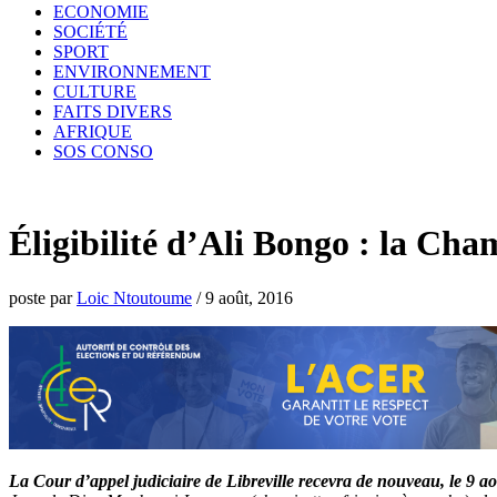
ECONOMIE
SOCIÉTÉ
SPORT
ENVIRONNEMENT
CULTURE
FAITS DIVERS
AFRIQUE
SOS CONSO
Éligibilité d’Ali Bongo : la Cha
poste par
Loic Ntoutoume
/
9 août, 2016
La Cour d’appel judiciaire de Libreville recevra de nouveau, le 9