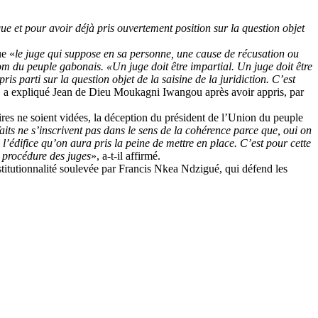
ue et pour avoir déjà pris ouvertement position sur la question objet
ue «
le juge qui suppose en sa personne, une cause de récusation ou
 nom du peuple gabonais. «
Un juge doit être impartial. Un juge doit être
s parti sur la question objet de la saisine de la juridiction. C’est
, a expliqué Jean de Dieu Moukagni Iwangou après avoir appris, par
faires ne soient vidées, la déception du président de l’Union du peuple
faits ne s’inscrivent pas dans le sens de la cohérence parce que, oui on
s l’édifice qu’on aura pris la peine de mettre en place. C’est pour cette
 procédure des juges
», a-t-il affirmé.
stitutionnalité soulevée par Francis Nkea Ndzigué, qui défend les