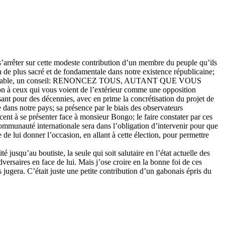
de s’arrêter sur cette modeste contribution d’un membre du peuple qu’ils
 a de plus sacré et de fondamentale dans notre existence républicaine;
re, irrecevable, un conseil: RENONCEZ TOUS, AUTANT QUE VOUS
 à ceux qui vous voient de l’extérieur comme une opposition
ant pour des décennies, avec en prime la concrétisation du projet de
dans notre pays; sa présence par le biais des observateurs
cent à se présenter face à monsieur Bongo; le faire constater par ces
 communauté internationale sera dans l’obligation d’intervenir pour que
 de lui donner l’occasion, en allant à cette élection, pour permettre
jusqu’au boutiste, la seule qui soit salutaire en l’état actuelle des
dversaires en face de lui. Mais j’ose croire en la bonne foi de ces
s jugera. C’était juste une petite contribution d’un gabonais épris du