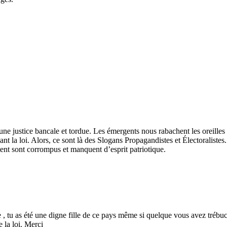
 une justice bancale et tordue. Les émergents nous rabachent les oreill
evant la loi. Alors, ce sont là des Slogans Propagandistes et Électorali
tent sont corrompus et manquent d’esprit patriotique.
e , tu as été une digne fille de ce pays même si quelque vous avez trébu
 la loi. Merci