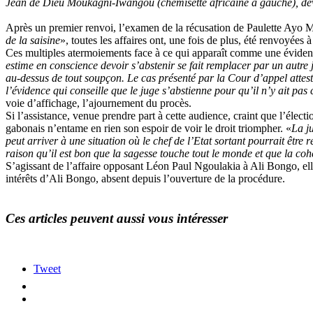
Jean de Dieu Moukagni-Iwangou (chemisette africaine à gauche), deva
Après un premier renvoi, l’examen de la récusation de Paulette Ayo
de la saisine
», toutes les affaires ont, une fois de plus, été renvoyées à
Ces multiples atermoiements face à ce qui apparaît comme une évidence
estime en conscience devoir s’abstenir se fait remplacer par un autre
au-dessus de tout soupçon. Le cas présenté par la Cour d’appel atteste 
l’évidence qui conseille que le juge s’abstienne pour qu’il n’y ait pas
voie d’affichage, l’ajournement du procès.
Si l’assistance, venue prendre part à cette audience, craint que l’élect
gabonais n’entame en rien son espoir de voir le droit triompher. «
La ju
peut arriver à une situation où le chef de l’Etat sortant pourrait être r
raison qu’il est bon que la sagesse touche tout le monde et que la c
S’agissant de l’affaire opposant Léon Paul Ngoulakia à Ali Bongo, elle
intérêts d’Ali Bongo, absent depuis l’ouverture de la procédure.
Ces articles peuvent aussi vous intéresser
Tweet