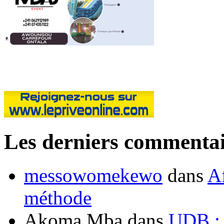
Les derniers commentai
messowomekewo
dans
Af
méthode
Akoma Mba
dans
UDB : u