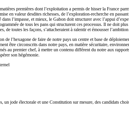
matières premières dont l’exploitation a permis de hisser la France parmi
 mise en valeur desdites richesses, de l’exploration-recherche en passant
é dans l’impasse, et mieux, le Gabon doit structurer avec l’appui d’expe
ogrammée de tous les pans qui structurent ces processus. Il ne doit plu
lles, de toutes les façons, s’attacheraient à ralentir et émousser l’ambit
ion de l’hexagone de faire de notre pays un centre et base de déploiemen
tement être circonscrits dans notre pays, en matière sécuritaire, enviro
és au premier chef, à mettre un contenu différent du notre aux rapports 
ospérer son hégémonie.
ernel
un jode électorale et une Constitution sur mesure, des candidats choisi