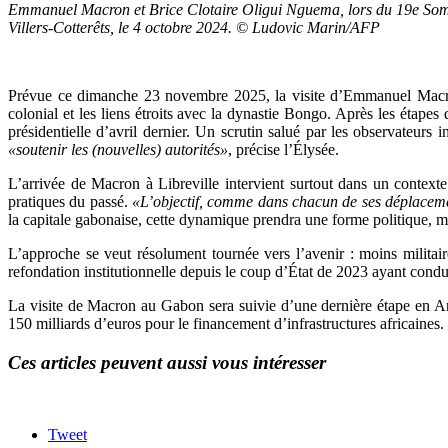
Emmanuel Macron et Brice Clotaire Oligui Nguema, lors du 19e Som
Villers-Cotterêts, le 4 octobre 2024. © Ludovic Marin/AFP
Prévue ce dimanche 23 novembre 2025, la visite d’Emmanuel Macron
colonial et les liens étroits avec la dynastie Bongo. Après les étapes
présidentielle d’avril dernier. Un scrutin salué par les observateurs 
«soutenir les (nouvelles) autorités»
, précise l’Élysée.
L’arrivée de Macron à Libreville intervient surtout dans un contexte
pratiques du passé.
«L’objectif, comme dans chacun de ses déplacemen
la capitale gabonaise, cette dynamique prendra une forme politique, 
L’approche se veut résolument tournée vers l’avenir : moins militai
refondation institutionnelle depuis le coup d’État de 2023 ayant condui
La visite de Macron au Gabon sera suivie d’une dernière étape en 
150 milliards d’euros pour le financement d’infrastructures africaines.
Ces articles peuvent aussi vous intéresser
Tweet