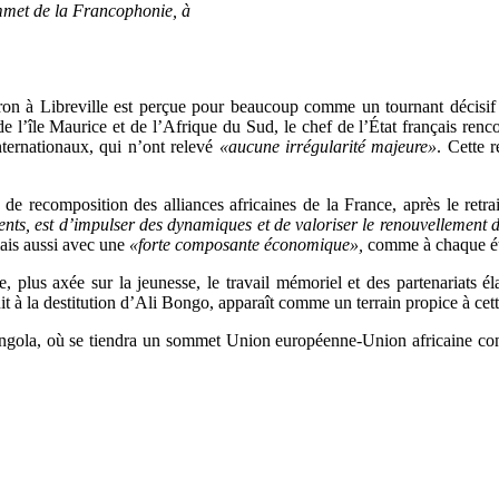
met de la Francophonie, à
 à Libreville est perçue pour beaucoup comme un tournant décisif da
 de l’île Maurice et de l’Afrique du Sud, le chef de l’État français ren
internationaux, qui n’ont relevé
«aucune irrégularité majeure»
. Cette 
 de recomposition des alliances africaines de la France, après le retr
ts, est d’impulser des dynamiques et de valoriser le renouvellement de
mais aussi avec une
«forte composante économique»,
comme
à chaque ét
re, plus axée sur la jeunesse, le travail mémoriel et des partenariats
t à la destitution d’Ali Bongo, apparaît comme un terrain propice à cett
Angola, où se tiendra un sommet Union européenne-Union africaine co