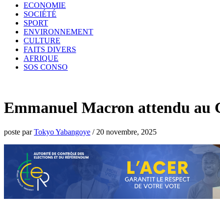
ECONOMIE
SOCIÉTÉ
SPORT
ENVIRONNEMENT
CULTURE
FAITS DIVERS
AFRIQUE
SOS CONSO
Emmanuel Macron attendu au Gab
poste par
Tokyo Yabangoye
/
20 novembre, 2025