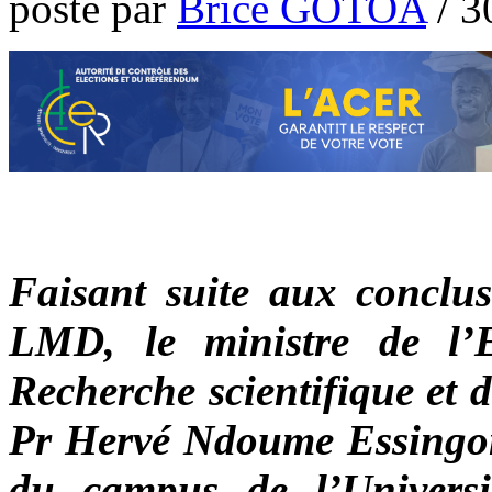
poste par
Brice GOTOA
/
3
Faisant suite aux conclus
LMD, le ministre de l’E
Recherche scientifique et 
Pr Hervé Ndoume Essingone
du campus de l’Universit