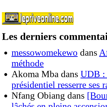
Les derniers commentai
messowomekewo
dans
Af
méthode
Akoma Mba
dans
UDB : u
présidentiel resserre ses
Nfang Obiang
dans
[Bou
lâchés en pleine ascensio