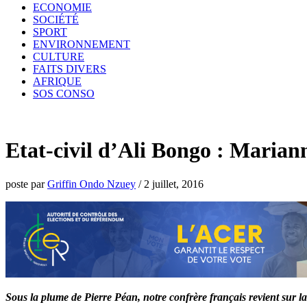
ECONOMIE
SOCIÉTÉ
SPORT
ENVIRONNEMENT
CULTURE
FAITS DIVERS
AFRIQUE
SOS CONSO
Etat-civil d’Ali Bongo : Mariann
poste par
Griffin Ondo Nzuey
/
2 juillet, 2016
Sous la plume de Pierre Péan, notre confrère français revient sur la