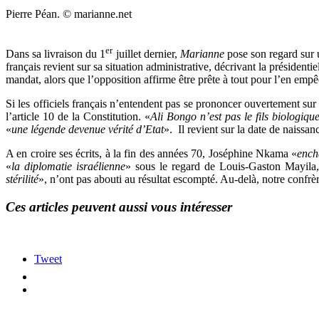
Pierre Péan. © marianne.net
er
Dans sa livraison du 1
juillet dernier,
Marianne
pose son regard sur 
français revient sur sa situation administrative, décrivant la président
mandat, alors que l’opposition affirme être prête à tout pour l’en empê
Si les officiels français n’entendent pas se prononcer ouvertement sur
l’article 10 de la Constitution. «
Ali Bongo n’est pas le fils biologiq
«
une légende devenue vérité d’Etat
». Il revient sur la date de naissa
A en croire ses écrits, à la fin des années 70, Joséphine Nkama «
ench
«
la diplomatie israélienne
» sous le regard de Louis-Gaston Mayila,
stérilité
», n’ont pas abouti au résultat escompté. Au-delà, notre confrè
Ces articles peuvent aussi vous intéresser
Tweet