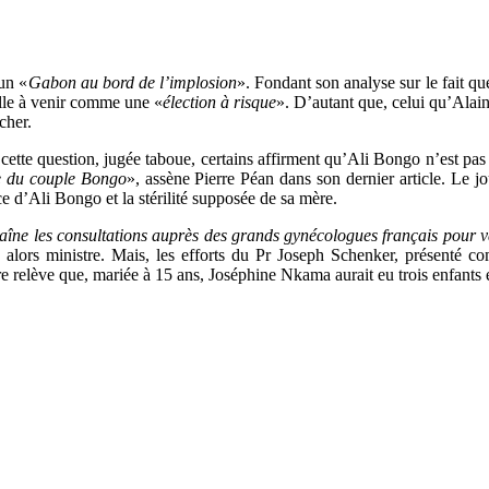
un «
Gabon au bord de l’implosion
». Fondant son analyse sur le fait q
ielle à venir comme une «
élection à risque
». D’autant que, celui qu’Ala
cher.
 cette question, jugée taboue, certains affirment qu’Ali Bongo n’est pas 
ue du couple Bongo
», assène Pierre Péan dans son dernier article. Le jou
nce d’Ali Bongo et la stérilité supposée de sa mère.
aîne les consultations auprès des grands gynécologues français pour vai
 alors ministre. Mais, les efforts du Pr Joseph Schenker, présenté 
re relève que, mariée à 15 ans, Joséphine Nkama aurait eu trois enfants 