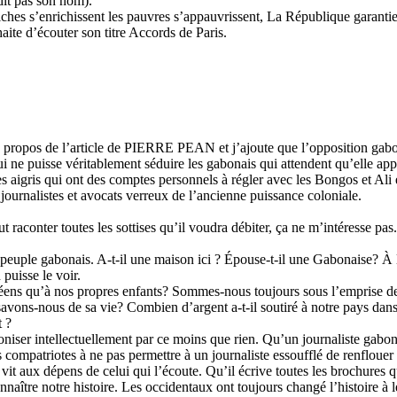
dit pas son nom).
hes s’enrichissent les pauvres s’appauvrissent, La République garantie et
ite d’écouter son titre Accords de Paris.
propos de l’article de PIERRE PEAN et j’ajoute que l’opposition gabona
ui ne puisse véritablement séduire les gabonais qui attendent qu’elle app
aigris qui ont des comptes personnels à régler avec les Bongos et Ali en 
 journalistes et avocats verreux de l’ancienne puissance coloniale.
ut raconter toutes les sottises qu’il voudra débiter, ça ne m’intéresse p
euple gabonais. A-t-il une maison ici ? Épouse-t-il une Gabonaise? À 
puisse le voir.
s qu’à nos propres enfants? Sommes-nous toujours sous l’emprise de la 
avons-nous de sa vie? Combien d’argent a-t-il soutiré à notre pays dans 
t ?
iser intellectuellement par ce moins que rien. Qu’un journaliste gabona
s compatriotes à ne pas permettre à un journaliste essoufflé de renfloue
l vit aux dépens de celui qui l’écoute. Qu’il écrive toutes les brochures q
aître notre histoire. Les occidentaux ont toujours changé l’histoire à