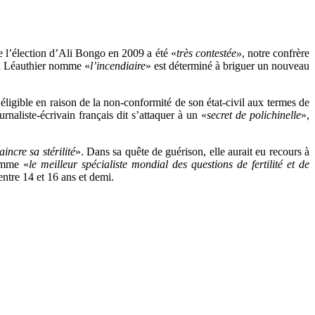
ue l’élection d’Ali Bongo en 2009 a été «
très contestée»
, notre confrère
in Léauthier nomme «
l’incendiaire
» est déterminé à briguer un nouveau
éligible en raison de la non-conformité de son état-civil aux termes de
rnaliste-écrivain français dit s’attaquer à un «
secret de polichinelle
»,
ncre sa stérilité
». Dans sa quête de guérison, elle aurait eu recours à
comme «
le meilleur spécialiste mondial des questions de fertilité et de
entre 14 et 16 ans et demi.