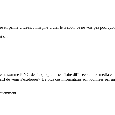
ère en panne d idées. J imagine brûler le Gabon. Je ne vois pas pourqu
t seul.
teme somme PING de s’expliquer une affaire diffusee sur des media en li
 venir s’expliquer> De plus ces informations sont donnees par un Fra
 patiemment….