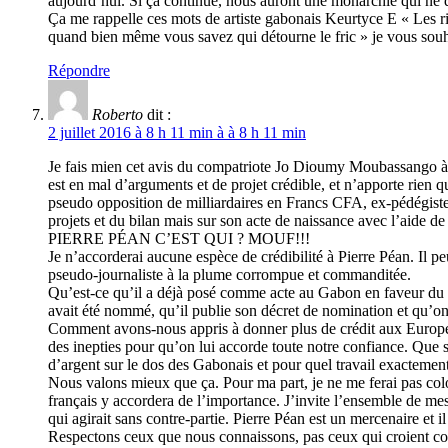
aujourd’hui. Si ça continue, nous auront une monarchie qui ne 
Ça me rappelle ces mots de artiste gabonais Keurtyce E « Les ric
quand bien même vous savez qui détourne le fric » je vous souha
Répondre
Roberto
dit :
2 juillet 2016 à 8 h 11 min à à 8 h 11 min
Je fais mien cet avis du compatriote Jo Dioumy Moubassango à 
est en mal d’arguments et de projet crédible, et n’apporte rien q
pseudo opposition de milliardaires en Francs CFA, ex-pédégistes 
projets et du bilan mais sur son acte de naissance avec l’aide de
PIERRE PÉAN C’EST QUI ? MOUF!!!
Je n’accorderai aucune espèce de crédibilité à Pierre Péan. Il pe
pseudo-journaliste à la plume corrompue et commanditée.
Qu’est-ce qu’il a déjà posé comme acte au Gabon en faveur du p
avait été nommé, qu’il publie son décret de nomination et qu’on 
Comment avons-nous appris à donner plus de crédit aux Européen
des inepties pour qu’on lui accorde toute notre confiance. Que s
d’argent sur le dos des Gabonais et pour quel travail exactemen
Nous valons mieux que ça. Pour ma part, je ne me ferai pas colon
français y accordera de l’importance. J’invite l’ensemble de me
qui agirait sans contre-partie. Pierre Péan est un mercenaire et i
Respectons ceux que nous connaissons, pas ceux qui croient conn