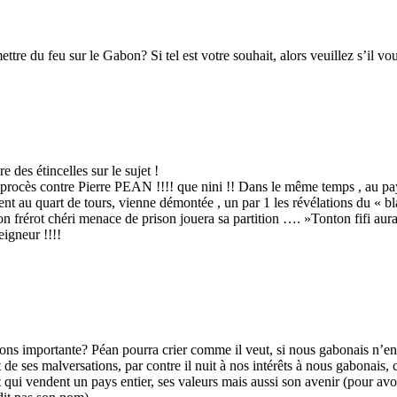
tre du feu sur le Gabon? Si tel est votre souhait, alors veuillez s’il vo
des étincelles sur le sujet !
rocès contre Pierre PEAN !!!! que nini !! Dans le même temps , au pays ,
au quart de tours, vienne démontée , un par 1 les révélations du « bla
 frérot chéri menace de prison jouera sa partition …. »Tonton fifi aura
igneur !!!!
ons importante? Péan pourra crier comme il veut, si nous gabonais n’en 
de ses malversations, par contre il nuit à nos intérêts à nous gabonais, 
 et qui vendent un pays entier, ses valeurs mais aussi son avenir (pour 