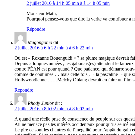
2 juillet 2016 à 14 h 05 min à à 14 h 05 min
Monsieur Math,
Pourquoi pensez-vous que dire la verite va contribuer a met
Répondre
Magongonio
dit :
2 juillet 2016 à 6 h 22 min à à 6 h 22 min
Où est « Roxanne Bouenguidi « ? sa plume magique devrait faire 
Depuis 2 longues années , les gabonais(es) attendent le fameux p
contre PÉAN est pour quand ? Que patience, qui démarre souvent 
comme de coutumes ….mais cette fois , » la pascaline » que son
Hollywoodienne ……Melchy Obiang devrait en faire un film se
Répondre
Rhody Junior
dit :
2 juillet 2016 à 8 h 02 min à à 8 h 02 min
A quand une réelle prise de conscience du peuple sur ces questi
Ali ne menace pas les intérêts occidentaux pour qu’ils se mêlent 
Le pire ce sont les chantres de l’inégalité pour l’appât du gain