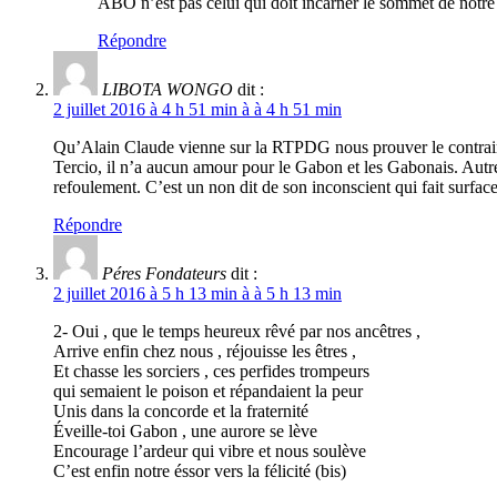
ABO n’est pas celui qui doit incarner le sommet de notre 
Répondre
LIBOTA WONGO
dit :
2 juillet 2016 à 4 h 51 min à à 4 h 51 min
Qu’Alain Claude vienne sur la RTPDG nous prouver le contraire. 
Tercio, il n’a aucun amour pour le Gabon et les Gabonais. Autre 
refoulement. C’est un non dit de son inconscient qui fait 
Répondre
Péres Fondateurs
dit :
2 juillet 2016 à 5 h 13 min à à 5 h 13 min
2- Oui , que le temps heureux rêvé par nos ancêtres ,
Arrive enfin chez nous , réjouisse les êtres ,
Et chasse les sorciers , ces perfides trompeurs
qui semaient le poison et répandaient la peur
Unis dans la concorde et la fraternité
Éveille-toi Gabon , une aurore se lève
Encourage l’ardeur qui vibre et nous soulève
C’est enfin notre éssor vers la félicité (bis)