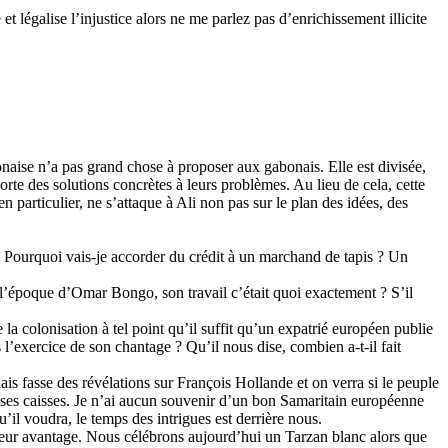
 légalise l’injustice alors ne me parlez pas d’enrichissement illicite
ise n’a pas grand chose à proposer aux gabonais. Elle est divisée,
orte des solutions concrètes à leurs problèmes. Au lieu de cela, cette
particulier, ne s’attaque à Ali non pas sur le plan des idées, des
as. Pourquoi vais-je accorder du crédit à un marchand de tapis ? Un
l’époque d’Omar Bongo, son travail c’était quoi exactement ? S’il
colonisation à tel point qu’il suffit qu’un expatrié européen publie
l’exercice de son chantage ? Qu’il nous dise, combien a-t-il fait
is fasse des révélations sur François Hollande et on verra si le peuple
r ses caisses. Je n’ai aucun souvenir d’un bon Samaritain européenne
u’il voudra, le temps des intrigues est derrière nous.
 leur avantage. Nous célébrons aujourd’hui un Tarzan blanc alors que