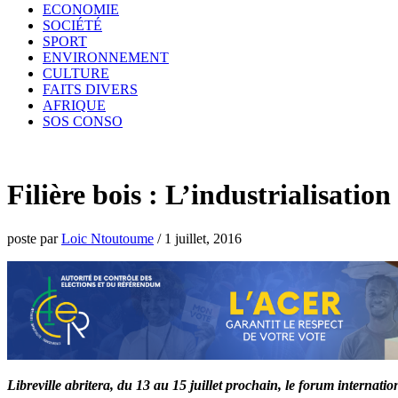
ECONOMIE
SOCIÉTÉ
SPORT
ENVIRONNEMENT
CULTURE
FAITS DIVERS
AFRIQUE
SOS CONSO
Filière bois : L’industrialisatio
poste par
Loic Ntoutoume
/
1 juillet, 2016
Libreville abritera, du 13 au 15 juillet prochain, le forum internatio