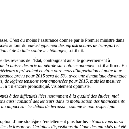
 passe. C’est du moins l’assurance donnée par le Premier ministre dans
 axés autour du
«développement des infrastructures de transport et
on et de la lutte contre le chômage»
, a-t-il dit.
ive des revenus de l’État, contraignant ainsi le gouvernement à
de la baisse des prix du pétrole sur notre économie»,
a-t-il affirmé. En
térieurs représentent environ onze mois d’importation et notre taux
croissance prévu pour 2015 sera de 5%, avec une dynamique davantage
s, de légères tensions sont annoncées pour 2015, mais les mesures
s»
, a-t-il encore pronostiqué, visiblement optimiste.
ntés à des difficultés liées notamment à la qualité des études, mal
ons aussi constaté des lenteurs dans la mobilisation des financements
 un impact sur les délais de livraison, comme le non-respect par
option d’une stratégie d’endettement plus hardie.
«Nous avons aussi
lités de trésorerie. Certaines dispositions du Code des marchés ont été