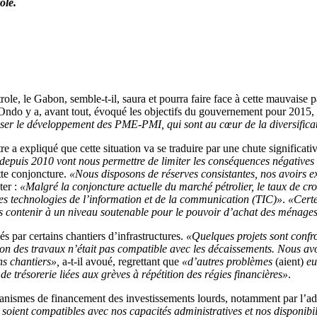
ole.
role, le Gabon, semble-t-il, saura et pourra faire face à cette mauvaise
Ondo y a, avant tout, évoqué les objectifs du gouvernement pour 2015,
ser le développement des PME-PMI, qui sont au cœur de la diversificati
re a expliqué que cette situation va se traduire par une chute significat
depuis 2010 vont nous permettre de limiter les conséquences négatives 
ette conjoncture.
«Nous disposons de réserves consistantes, nos avoirs ex
ter :
«Malgré la conjoncture actuelle du marché pétrolier, le taux de 
er, les technologies de l’information et de la communication (TIC)»
.
«Certe
s contenir à un niveau soutenable pour le pouvoir d’achat des ménage
 par certains chantiers d’infrastructures.
«Quelques projets sont confro
ation des travaux n’était pas compatible avec les décaissements. Nous av
ns chantiers»,
a-t-il avoué, regrettant que
«d’autres problèmes
(aient)
eu
de trésorerie liées aux grèves à répétition des régies financières»
.
canismes de financement des investissements lourds, notamment par l’ad
 soient compatibles avec nos capacités administratives et nos disponibi