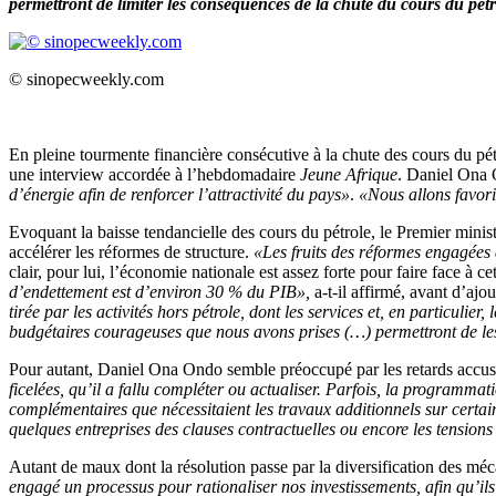
permettront de limiter les conséquences de la chute du cours du pétr
© sinopecweekly.com
En pleine tourmente financière consécutive à la chute des cours du pét
une interview accordée à l’hebdomadaire
Jeune Afrique
. Daniel Ona 
d’énergie afin de renforcer l’attractivité du pays»
.
«Nous allons favori
Evoquant la baisse tendancielle des cours du pétrole, le Premier minist
accélérer les réformes de structure.
«Les fruits des réformes engagées 
clair, pour lui, l’économie nationale est assez forte pour faire face à c
d’endettement est d’environ 30 % du PIB»,
a-t-il affirmé, avant d’ajou
tirée par les activités hors pétrole, dont les services et, en particuli
budgétaires courageuses que nous avons prises (…) permettront de le
Pour autant, Daniel Ona Ondo semble préoccupé par les retards accusés
ficelées, qu’il a fallu compléter ou actualiser. Parfois, la programm
complémentaires que nécessitaient les travaux additionnels sur certai
quelques entreprises des clauses contractuelles ou encore les tensions 
Autant de maux dont la résolution passe par la diversification des mé
engagé un processus pour rationaliser nos investissements, afin qu’ils