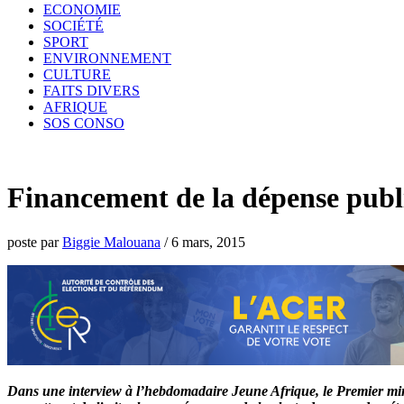
ECONOMIE
SOCIÉTÉ
SPORT
ENVIRONNEMENT
CULTURE
FAITS DIVERS
AFRIQUE
SOS CONSO
Financement de la dépense publ
poste par
Biggie Malouana
/
6 mars, 2015
Dans une interview à l’hebdomadaire Jeune Afrique, le Premier min