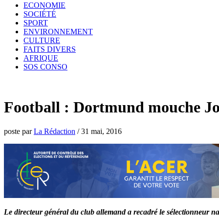
ECONOMIE
SOCIÉTÉ
SPORT
ENVIRONNEMENT
CULTURE
FAITS DIVERS
AFRIQUE
SOS CONSO
Football : Dortmund mouche Jo
poste par
La Rédaction
/
31 mai, 2016
Le directeur général du club allemand a recadré le sélectionneur 