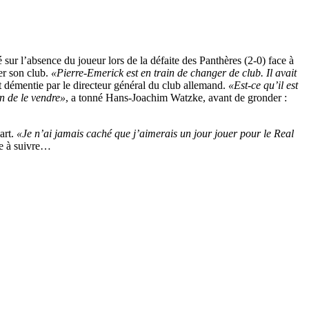
ur l’absence du joueur lors de la défaite des Panthères (2-0) face à
ter son club.
«Pierre-Emerick est en train de changer de club. Il avait
tôt démentie par le directeur général du club allemand.
«Est-ce qu’il est
on de le vendre»
, a tonné Hans-Joachim Watzke, avant de gronder :
art.
«Je n’ai jamais caché que j’aimerais un jour jouer pour le Real
re à suivre…