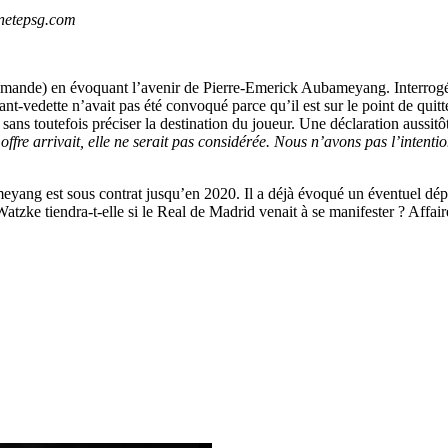
anetepsg.com
lemande) en évoquant l’avenir de Pierre-Emerick Aubameyang. Interrogé s
ant-vedette n’avait pas été convoqué parce qu’il est sur le point de quit
, sans toutefois préciser la destination du joueur. Une déclaration aussi
offre arrivait, elle ne serait pas considérée. Nous n’avons pas l’intenti
yang est sous contrat jusqu’en 2020. Il a déjà évoqué un éventuel dép
Watzke tiendra-t-elle si le Real de Madrid venait à se manifester ? Affai