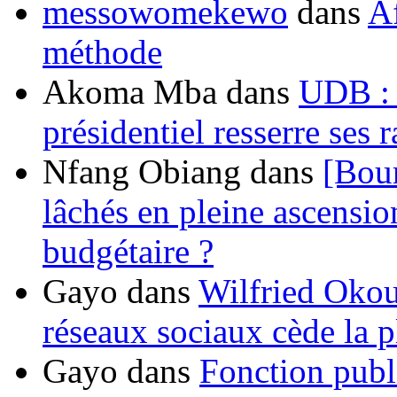
messowomekewo
dans
Af
méthode
Akoma Mba
dans
UDB : u
présidentiel resserre ses
Nfang Obiang
dans
[Bou
lâchés en pleine ascensio
budgétaire ?
Gayo
dans
Wilfried Okou
réseaux sociaux cède la pl
Gayo
dans
Fonction publ