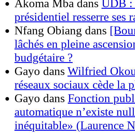
Akoma Mba
dans
UDB : u
présidentiel resserre ses
Nfang Obiang
dans
[Bou
lâchés en pleine ascensio
budgétaire ?
Gayo
dans
Wilfried Okou
réseaux sociaux cède la pl
Gayo
dans
Fonction publ
automatique n’existe nulle
inéquitable» (Laurence 