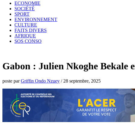
ECONOMIE
SOCIÉTÉ
SPORT
ENVIRONNEMENT
CULTURE
FAITS DIVERS
AFRIQUE
SOS CONSO
Gabon : Julien Nkoghe Bekale exi
poste par
Griffin Ondo Nzuey
/
28 septembre, 2025