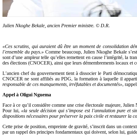
Julien Nkoghe Bekale,
ancien Premier ministre
. © D.R.
«Ces scrutins, qui auraient dû être un moment de consolidation dém
l’ensemble du pays.»
Comme beaucoup, Julien Nkoghe Bekale s’est mont
sont d’une ampleur telle qu’elles remettent en cause l’intégrité, la tra
des élections (CNOCER), ainsi que leurs démembrements locaux et consu
L’ancien chef du gouvernement tient à dissocier le Parti démocratiq
CNOCER ne sont affiliés au PDG, la formation à laquelle il appartie
responsable de ces manquements, irréfutables et documentés»
, rappel
Appel à Oligui Nguema
Face à ce qu’il considère comme une crise électorale majeure, Julien N
Pour lui,
«la seule décision qui s’impose est l’annulation pure et si
dispositions nécessaires pour préserver la paix civile et restaurer la 
Cette prise de position, empreinte de gravité, s’inscrit dans un contex
par un rappel des principes fondamentaux qui doivent, selon lui, guid