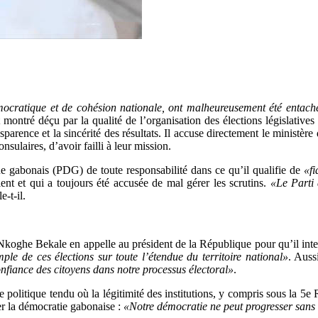
ocratique et de cohésion nationale, ont malheureusement été entachés
ré déçu par la qualité de l’organisation des élections législatives et
nsparence et la sincérité des résultats. Il accuse directement le ministèr
laires, d’avoir failli à leur mission.
ue gabonais (PDG) de toute responsabilité dans ce qu’il qualifie de
«f
nt et qui a toujours été accusée de mal gérer les scrutins.
«Le Parti
le-t-il.
koghe Bekale en appelle au président de la République pour qu’il intervi
mple de ces élections sur toute l’étendue du territoire national»
. Auss
confiance des citoyens dans notre processus électoral»
.
te politique tendu où la légitimité des institutions, y compris sous la 
er la démocratie gabonaise :
«Notre démocratie ne peut progresser sans vé