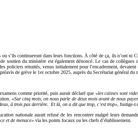
ou s’ils continueront dans leurs fonctions. À côté de ça, ils n’ont ni 
 de soutien du ministère est également dénoncé. Le cas de collègues 
es policiers retraités, venus initialement pour l’encadrement, devaient ê
réavis de grève le 1er octobre 2025, auprès du Secrétariat général du
 examens comme priorité, puis aurait déclaré que
«les caisses sont vide
ution.
«Sur cinq mois, on nous parle de deux mois avant de nous payer.
ux, à trois pas derrière. Et là, on a dit que trop, c’est trop»
, fustige-t-
ducation nationale aurait refusé de les rencontrer malgré leurs demand
ence et de menace»
via les points focaux ou les chefs d’établissement.