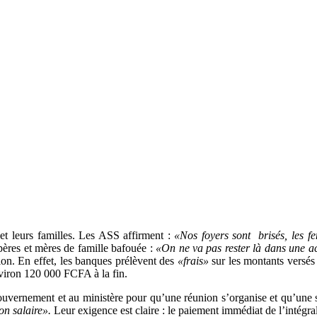
t leurs familles. Les ASS affirment :
«Nos foyers sont brisés, les f
 pères et mères de famille bafouée :
«
On ne va pas rester là dans une ac
ion. En effet, les banques prélèvent des
«frais»
sur les montants versés 
viron 120 000 FCFA à la fin.
gouvernement et au ministère pour qu’une réunion s’organise et qu’une 
son salaire».
Leur exigence est claire : le paiement immédiat de l’intégralit