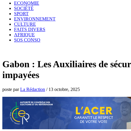
ECONOMIE
SOCIÉTÉ
SPORT
ENVIRONNEMENT
CULTURE
FAITS DIVERS
AFRIQUE
SOS CONSO
Gabon : Les Auxiliaires de sécur
impayées
poste par
La Rédaction
/
13 octobre, 2025